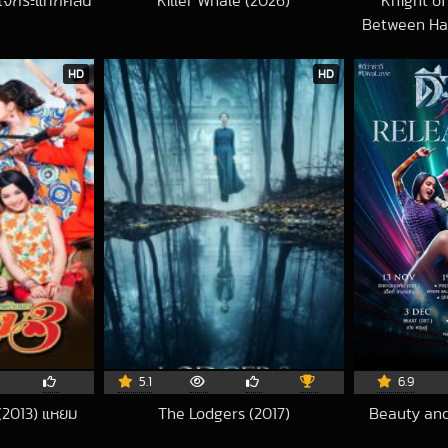
วใจกระแทกคลื่น
Killer Whale (2026)
Knight o
9-04-15 UTC
2026-01-18 UTC
Between Hal
พยั
HD
HD
5.1
6.9
(2013) แหยม
The Lodgers (2017)
Beauty and
2020-04-07 UTC