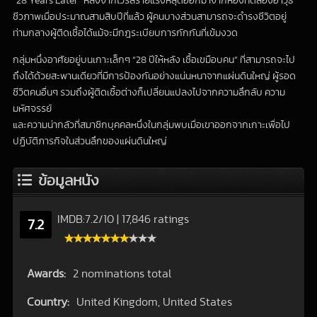
“28 Years Later” หลังจากไวรัสร้ายแรงหลุดออกมาจากห้องทดลองอาวุธ
ชีวภาพเมื่อประมาณสามสิบปีที่แล้ว ผู้คนบางส่วนสามารถจะดำรงชีวิตอยู่
ท่ามกลางผู้ติดเชื้อได้แม้จะมีกฎระเบียบการกักกันที่เข้มงวด
กลุ่มหนึ่งอาศัยอยู่บนเกาะเล็กๆ “28 ปีให้หลัง เชื้อเขมือบคน” ที่สามารถจะไป
ถึงได้ด้วยสะพานเดียวที่มีการป้องกันอย่างแน่นหนาจากแผ่นดินใหญ่ ผู้รอด
ชีวิตคนอื่นๆ รวมถึงผู้ติดเชื้อต่างก็เปลี่ยนแปลงไปจากความลึกลับ ความ
มหัศจรรย์
และความน่ากลัวที่สมาชิกบุคคลหนึ่งในกลุ่มพบเมื่อเขาออกจากเกาะเพื่อไป
ปฏิบัติภารกิจในส่วนลึกของแผ่นดินใหญ่
ข้อมูลหนัง
IMDB:
7.2
/
10
|
17,846 ratings
7.2
Awards:
2 nominations total
Country:
United Kingdom, United States