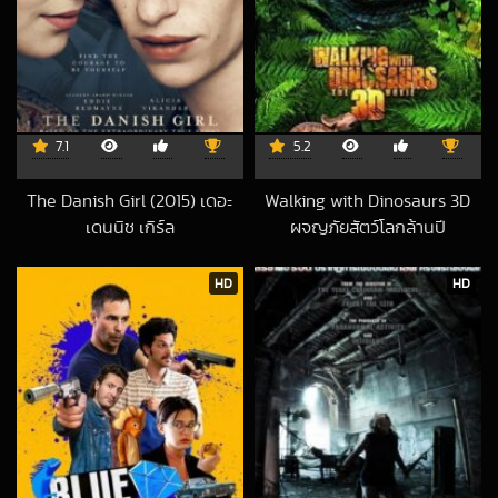
7.1
5.2
The Danish Girl (2015) เดอะ
Walking with Dinosaurs 3D
เดนนิช เกิร์ล
ผจญภัยสัตว์โลกล้านปี
2018-05-17 UTC
2017-03-02 UTC
HD
HD