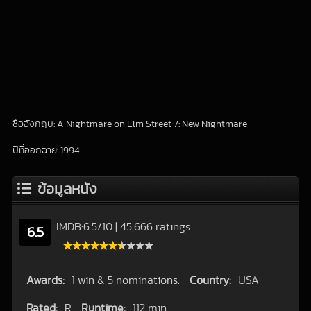
ชื่ออังกฤษ: A Nightmare on Elm Street 7: New Nightmare
ปีที่ออกฉาย: 1994
ข้อมูลหนัง
IMDB:
6.5
/
10
|
45,666 ratings
6.5
Awards:
1 win & 5 nominations.
Country:
USA
Rated:
R
Runtime:
112 min