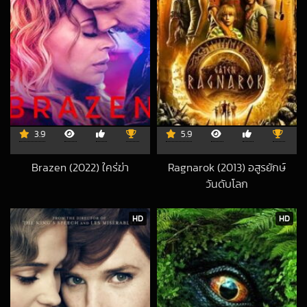
3.9
5.9
Brazen (2022) ใคร่ฆ่า
Ragnarok (2013) อสูรยักษ์
2022-01-27 UTC
วันดับโลก
2018-11-26 UTC
HD
HD