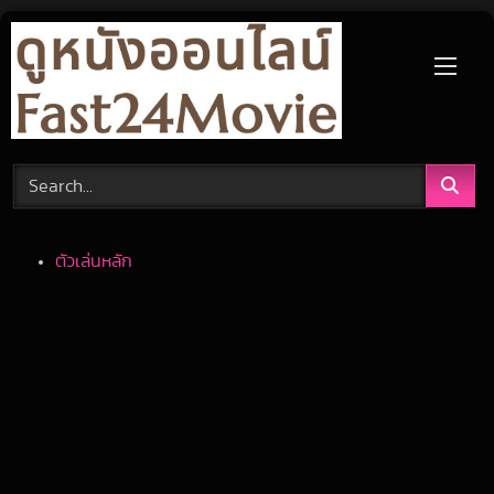
Skip
to
content
ตัวเล่นหลัก