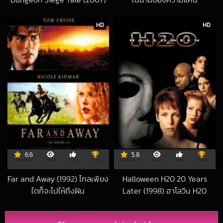
Dungeon Siege Tale (2007)
ในนามของความแค้น
2022-12-01 UTC
ศึกนักรบกองพันปีศาจ ภาค 1
2023-07-17 UTC
HD
HD
6.6
5.8
Far and Away (1992) ไกลเพียง
Halloween H20 20 Years
ใดก็จะไปให้ถึงฝัน
Later (1998) ฮาโลวีน H20
2020-11-09 UTC
2018-11-07 UTC