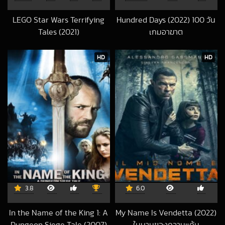
LEGO Star Wars Terrifying
Hundred Days (2022) 100 วัน
Tales (2021)
เกมอาฆาต
2022-08-20 UTC
2026-03-27 UTC
HD
HD
3.8
6.0
In the Name of the King 1: A
My Name Is Vendetta (2022)