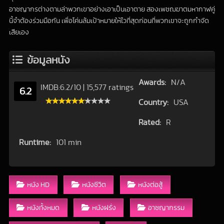
อาชญากรต่างตามล่าพวกเขาอย่างเอาเป็นเอาตาย สองเพชฌฆาตมหากาฬคู่
นี้จำต้องร่วมมือกัน เพื่อโค่นล้มเป้าหมายให้ไวที่สุดก่อนที่พวกเขาจะถูกกำจัด
เสียเอง
ข้อมูลหนัง
Awards:
N/A
IMDB:
6.2
/
10
|
15,577 ratings
6.2
Country:
USA
Rated:
R
Runtime:
101 min
หนัง HD
หนังชีวิต
หนังต่อสู้
หนังทั้งหมด
หนังฝรั่ง
อาชญากรรม