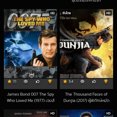
ยุติธรรมระห่ำนรก
2019-04-03 UTC
HD
ซับไทย
HD
7.1
5.4
James Bond 007 The Spy
The Thousand Faces of
Who Loved Me (1977) เจมส์
Dunjia (2017) ผู้พิทักษ์หมัด
บอนด์ 007 ภาค 10
เทวดา
2017-02-09 UTC
2024-02-15 UTC
HD
HD