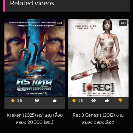
Related videos
HD
HD
5.6
5.0
Kraken (2025) คราเคน เลื้อย
Rec 3 Genesis (2012) งาน
สยอง 20,000 โยชน์
สยอง ฉลองเลือด
2025-06-22 UTC
2018-09-04 UT