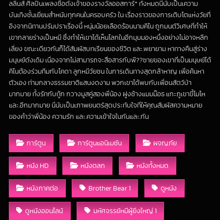
ลลินส์ ศิลปินเพลงชื่อดังเจ้าของรางวัลออสการ์* ทั้งหมดนี้นับเป็นเความ
บันเทิงชั้นเยี่ยมสำหนับทุกคนในครอบครัว ใน เรื่องราวของการเติบโตแห่งวัยที่
อิงจากนิทานปรัมปราเรื่องนี้ หนุ่มน้อยเลือดร้อนนามคิไน ถูกมนต์วิเศษที่ทำให้
เขากลายร่างเป็นหมี ซึ่งทำให้เขาได้เห็นโลกในอีกมุมมองหนึ่งอย่างไม่อาจหลีก
เลี่ยง ขณะเดียวกันก็ได้สัมผัสบทเรียนของชีวิต และ.พยายาม หาทางคืนสู่ร่าง
มนุษย์ดังเดิม เนื่องจากไม่สามารถจะสื่อสารกับพี??ชายของเขาที่เป็นมนุษย์ได้
คิไนต้องร่วมทีมกับโคดา ลูกหมีวัยซน ในการเดินทางสุดกล้าหาญ เพื่อค้นหา
ตัวเอง ท่ามกลางธรรมชาติแสนงดงาม พวกเขาได้พบกับเพื่อนสัตว์ป่า
มากมาย ทั้งรัทกับทู้ก กวางมูสคู่สองพี่น้อง ฝูงช้างแมมม๊อธ แกะภูเขาขี้โมโห
และ.อีกมากมาย นี่นับเป็นเภาพยนตร์สุดประทับใจที่ให้คุณสัมผัสความหมาย
ของคำว่าพี่น้อง ความรัก และ.ความเข้าใจในกันและ.กัน
การ์ตูน
การ์ตูนแอนิเมชัน
ผจญภัย
หนัง HD
หนังตลก
หนังทั้งหมด
หนังภาคต่อ
Brother Bear 1
ดูหนัง
ดูหนังออนไลน์
มหัศจรรย์หมีผู้ยิ่งใหญ่ 1