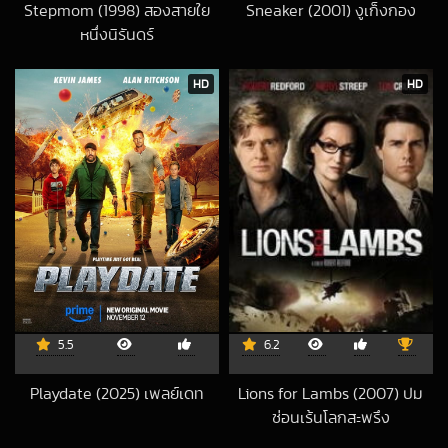
Stepmom (1998) สองสายใย
Sneaker (2001) งูเก็งกอง
2020-02-09 UT
หนึ่งนิรันดร์
2020-07-02 UTC
HD
HD
5.5
6.2
Playdate (2025) เพลย์เดท
Lions for Lambs (2007) ปม
2026-02-07 UTC
ซ่อนเร้นโลกสะพรึง
2019-02-07 UTC