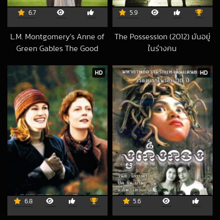
6.7
5.9
L.M. Montgomery’s Anne of
The Possession (2012) มันอยู่
Green Gables The Good
ในร่างคน
2018-08-22 UTC
Stars (2017)
2020-04-20 UTC
HD
HD
6.8
5.6