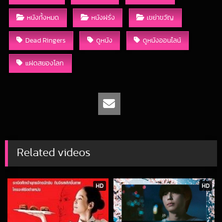
หนังทั้งหมด
หนังฝรั่ง
เขย่าขวัญ
Dead Ringers
ดูหนัง
ดูหนังออนไลน์
แฝดสยองโลก
Related videos
HD
HD