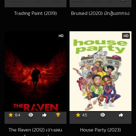
Trading Paint (2019)
Bruised (2020) นักสู้นอกกรง
2020-02-06 UTC
2022-01-11 UTC
HD
HD
6.4
4.5
The Raven (2012) เจาะแผน
House Party (2023)