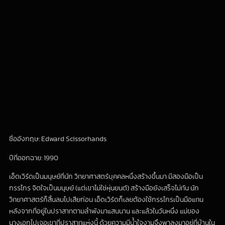
ชื่ออังกฤษ: Edward Scissorhands
ปีที่ออกฉาย: 1990
เอ็ดเวิร์ดเป็นมนุษย์ที่นัก วิทยาศาสตร์บุคคลหนึ่งสร้างขึ้นมา มีสองมือเป็น
กรรไกร จิตใจเป็นมนุษย์ (แต่เขาไม่ใช่หุ่นยนต์) สร้างมือยังเสร็จไม่ทัน นัก
วิทยาศาสตร์ก็สิ้นลมไปเสียก่อน เอ็ดเวิร์ดก็เลยต้องใช้กรรไกรเป็นมือแทน
หลังจากที่อยู่ในปราสาทตามลำพังมาแสนนาน และแล้วในวันหนึ่ง แม่ของ
นางเอกไปเจอเขาที่ปราสาทแห่งนี้ ด้วยความมีน้ำใจงามจึงพาลงมาอยู่ที่บ้านใน