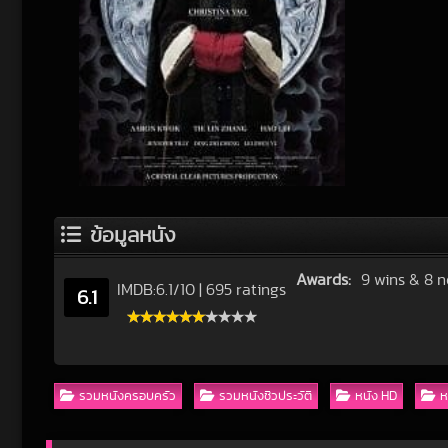
ข้อมูลหนัง
Awards:
9 wins & 8 
IMDB:
6.1
/
10
|
695 ratings
6.1
รวมหนังครอบครัว
รวมหนังชีวประวัติ
หนัง HD
ห