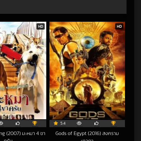
HD
HD
5.4
g (2007) มะหมา 4 ขา
Gods of Egypt (2016) สงคราม
ครับ
เทวดา