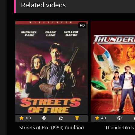
Related videos
HD
6.8
4.3
Streets of Fire (1984) ถนนโลกีย์
Thunderbirds
2018-08-06 UTC
202