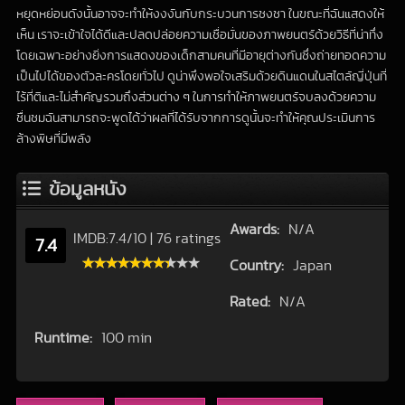
หยุดหย่อนดังนั้นอาจจะทำให้งงงันกับกระบวนการชงชา ในขณะที่ฉันแสดงให้
เห็น เราจะเข้าใจได้ดีและปลดปล่อยความเชื่อมั่นของภาพยนตร์ด้วยวิธีที่น่าทึ่ง
โดยเฉพาะอย่างยิ่งการแสดงของเด็กสามคนที่มีอายุต่างกันซึ่งถ่ายทอดความ
เป็นไปได้ของตัวละครโดยทั่วไป ดูน่าพึงพอใจเสริมด้วยดินแดนในสไตล์ญี่ปุ่นที่
ไร้ที่ติและไม่สำคัญรวมถึงส่วนต่าง ๆ ในการทำให้ภาพยนตร์จบลงด้วยความ
ชื่นชมฉันสามารถจะพูดได้ว่าผลที่ได้รับจากการดูนั้นจะทำให้คุณประเมินการ
ล้างพิษที่มีพลัง
ข้อมูลหนัง
Awards:
N/A
IMDB:
7.4
/
10
|
76 ratings
7.4
Country:
Japan
Rated:
N/A
Runtime:
100 min