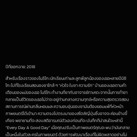
ปีที่ออกฉาย: 2018
สำหรับเรื่องราวของโนริโกะนักเรียนเก่าและลูกพี่ลูกน้องของเธอหลายปีมิชิ
โกะไปที่โรงเรียนสอนชงชาใกล้ ๆ “หัวใจ ใบชา ความรัก” บ้านของเธอตามคำ
เตือนของแม่ของเธอ โนริโกะทำงานที่ชากับอาจารย์ทาเคดะจากนั้นการทำชา
กลายเป็นชีวิตของเธอไม่ว่าจะอยู่ท่ามกลางความทุกข์หรือความสุขตรวจสอบ
สถานการณ์ผ่านกลิ่นหอมและความอบอุ่นของชามันต้องยอมแพ้ที่หัวหน้า
ภาพยนตร์ได้เข้ามา ความตรงไปตรงมาของสไตล์ญี่ปุ่นซึ่งอาจจะค่อนข้างขี้
เกียจ พยายามที่จะสงบสติอารมณ์ตัวเองก่อนที่จะบันทึกที่น่าสนใจเหล่านี้
“Every Day A Good Day” เมื่อคุณปรับเป็นภาพยนตร์คุณจะพบว่ามันกลาย
เป็นหนึ่งในตัวละครในภาพยนตร์ ด้วยการพัฒนาเรื่องที่ไม่ผิดพลาดอย่างไม่