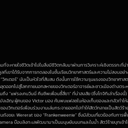
ี่จะหายใจชีวิตเข้าไปในสิ่งมีชีวิตกลับมาผ่านการวิเคราะห์เชิงตรรกะที่น่าต
อมูลที่เขาได้รับจากการทดลองในชั้นเรียนวิทยาศาสตร์และความไม่สงบอย่างไ
คเตอร์” นับเป็นหัวใจที่สับสน ดังนั้นการใช้ความรุนแรงของวิทยาศาสตร์ใน
์กหลุดออกไปสู่โลกภายนอกสหายของวิกเตอร์อาจารย์และชาวเมืองต่างตระหนัก
“แฟรงเคนวีนนี่ คืนชีพเพื่อนซี้สี่ขา” ที่น่าสงสัย (ซึ่งโทจิกิเล่าเรื่องนี
ังเอิญ ผู้คนของ Victor มอง ค้นพบแฟลชในห้องเก็บของและกลัวทำให้
นของวิกเตอร์เพื่อนร่วมงานเล่นกระจายออกไปทำให้สัตว์กลายเป็นสัตว์ร
่ในถังขยะ Wererat ของ “Frankenweenie” ซึ่งมีส่วนเกี่ยวข้องกับการฟื้
าย Gamera บ๊อบลิงทะเลพัฒนามาเป็นมนุษย์บนบกและในน้ำ สัตว์ร้ายบุกเ