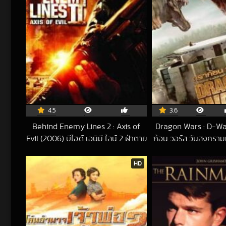
4.5
3.6
Behind Enemy Lines 2 : Axis of
Dragon Wars : D-Wa
Evil (2006) บีไฮด์ เอนิมี ไลน์ 2 ฝ่าตาย
ก้อน วอร์ส วันสงครามม
ปฏิบัติการท้านรก
มนุษย์
2018-06-12 UTC
201
HD