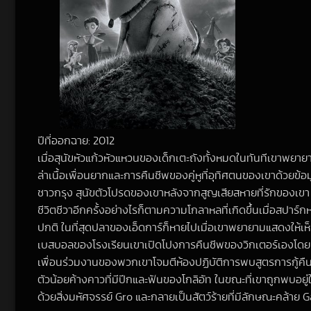
ปีที่ออกฉาย: 2012
เมื่อสุนัขหัวแก้วหัวแหวนของเด็กเตะถังทั้งหมดในทันทีเขาพยายามท
ล่าเนื้อเพื่อนยากและการคืนชีพของคู่หูที่อุทิศตนของเขาด้วยข้
ชาวกรุง สุนัขตัวโปรดของเขาหลังจากสูญเสียสหายที่รักของเขา “วิ
ชีวิตชีวาอีกครั้งอย่างไรก็ตามความโกลาหลที่เกิดขึ้นเมื่อสปาร
ปกติ ในที่สุดปลาของเอ็ดการ์ก็หายไปเมื่อเขาพยายามแสดงให้เห็นถึง 
เบสบอลของโรงเรียนเขาเปิดโปงการคืนชีพของวิกเตอร์เองโดยบ
เพื่อนร่วมงานของพวกเขาโจมตีห้องปฏิบัติการพบสูตรการกู้คื
ตัวน้อยค้างคาวที่มีปีกและฟันของโกลิอัท ในขณะที่เขาถูกพบอยู
ด้วยสิ่งมหัศจรรย์ Gro และกลายเป็นสัตว์ร้ายที่มีลักษณะคล้