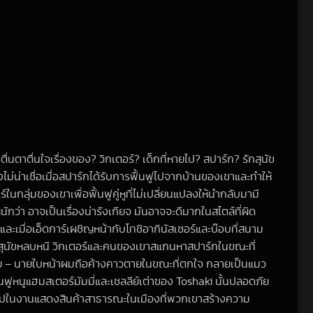
ื่นตาตื่นใจเรื่องของ? วิกเตอร์? เด็กที่หายไป? สปาร์ก? รักสุนัข
ม่น่าเชื่อเมื่อสปาร์กได้รับการฟื้นฟูไปจากบ้านของเขาและทำให้
กลุ่มของเขาเพื่อฟื้นฟูคู่หูที่ไม่เปลี่ยนแปลงให้นำกลับมามี
ว่า อาจเป็นเรื่องน่ารังเกียจ มันอาจจะดีมากในสไตล์ที่ผิด
้) และเมื่อเอ็ดการ์เผชิญหน้ากับโทชิอากินัสเซอร์และบ๊อบที่สนาม
สุนัขหลบหนี วิกเตอร์และคนของเขาสแกนหาสปาร์กในขณะที่
้าย – นายใบหน้าผมถือค้างคาวตายในขณะที่ตกใจ กลายเป็นแมว
นฟูหนูแฮมสเตอร์มัมมี่และเชลลีย์เต่าของ Toshaki นั้นปลอดภัย
ข้าไปในงานแสดงสินค้าสาธารณะในเมืองที่พวกเขาสร้างความ