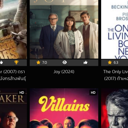
7.0
6.3
r (2007) ดรา
Joy (2024)
The Only Li
2024-11-23 UTC
ังกรล้างพันธุ์
(2017) ถ้าเห
8-10-18 UTC
HD
HD