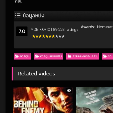
หายนะ
ข้อมูลหนัง
Awards:
Nominate
IMDB:
7.0
/
10
|
89,558 ratings
7.0
การ์ตูน
การ์ตูนแอนิเมชัน
รวมหนังครอบครัว
รว
Related videos
HD