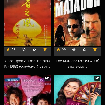
5.9
6.8
Once Upon a Time in China
The Matador (2005) พยัคฆ์
IV (1993) หวงเฟยหง 4 บรมคน
ร้ายกระสุนตัน
2019-06-24 UTC
พิทักษ์ชาติ
2024-05-16 UTC
HD
HD