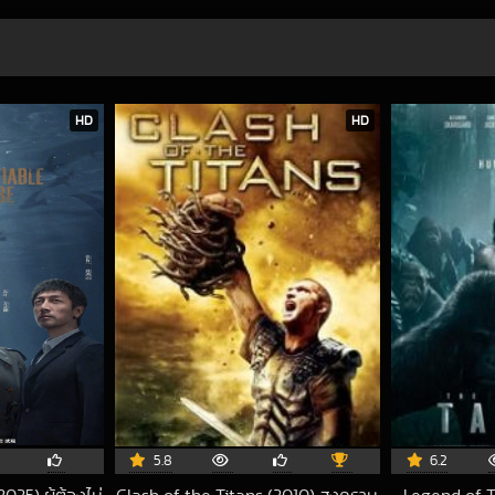
HD
HD
5.8
6.2