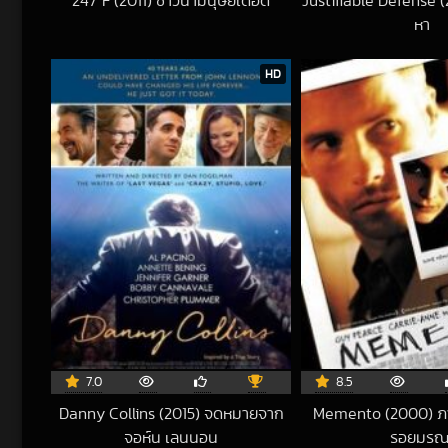
247°F (2011) ซาวน่ามนุษย์เดือด
Justifiable Defense (2
2017-01-19 UTC
หา
202
HD
7.0
8.5
Danny Collins (2015) จดหมายจาก
Memento (2000) ภ
จอห์น เลนนอน
รอยมรณ