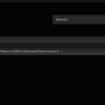
f Return (2019) จาร์เฮด พลระห่ำสงครามนรก 4