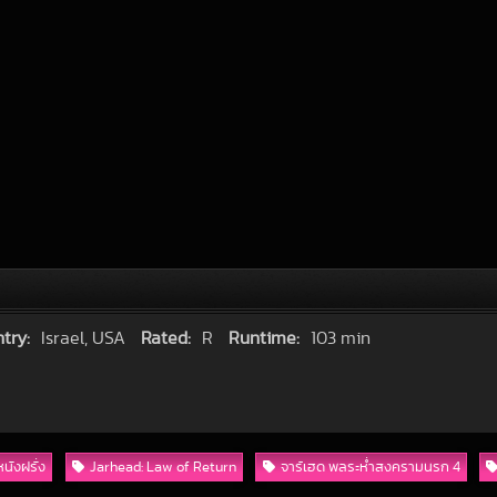
try:
Israel, USA
Rated:
R
Runtime:
103 min
หนังฝรั่ง
Jarhead: Law of Return
จาร์เฮด พลระห่ำสงครามนรก 4