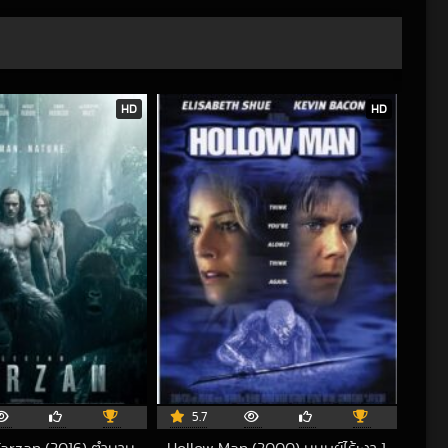
HD
HD
5.7