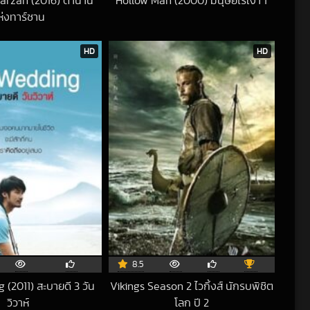
Tarzan (2016) ตำนาน
Hollow Man (2000) มนุษย์ไร้เงา 1
2018-07-25 UTC
ห่งทาร์ซาน
2016-09-26 UTC
HD
HD
8.5
(2011) สะบายดี 3 วัน
Vikings Season 2 ไวกิ้งส์ นักรบพิชิต
วิวาห์
โลก ปี 2