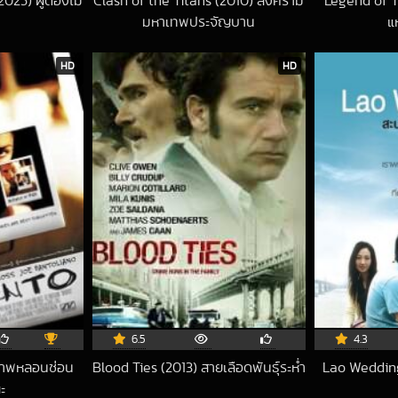
025) ผู้ต้องไม่
Clash of the Titans (2010) สงคราม
Legend of 
มหาเทพประจัญบาน
แ
5-12-25 UTC
2018-05-12 UTC
HD
HD
6.5
4.3
าพหลอนซ่อน
Blood Ties (2013) สายเลือดพันธุ์ระห่ำ
Lao Wedding 
2019-04-07 UTC
ะ