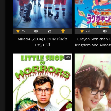
7.5
7.9
Miracle (2004) มิราเคิล ทีมฮึด
Crayon Shin chan Cr
ปาฏิหาริย์
Kingdom and Almost
2025-05-29 UTC
(2020) ชินจัง ผจญภั
กับ ว่าที่ 4 ฮีโร่
HD
202