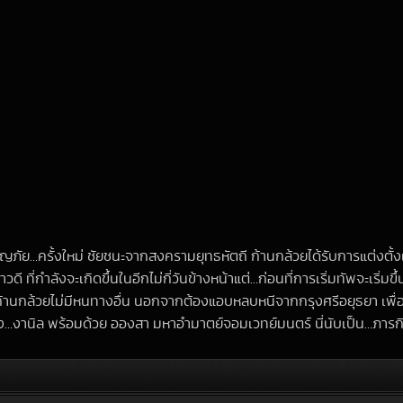
ญภัย…ครั้งใหม่ ชัยชนะจากสงครามยุทธหัตถี ก้านกล้วยได้รับการแต่งตั้
ที่กำลังจะเกิดขึ้นในอีกไม่กี่วันข้างหน้าแต่…ก่อนที่การเริ่มทัพจะเริ่
กล้วยไม่มีหนทางอื่น นอกจากต้องแอบหลบหนีจากกรุงศรีอยุธยา เพื่อช่วยล
่าง…งานิล พร้อมด้วย อองสา มหาอำมาตย์จอมเวทย์มนตร์ นี่นับเป็น…ภารกิจ