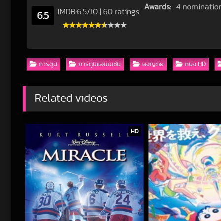
Awards:
4 nomination
IMDB:
6.5
/
10
|
60 ratings
6.5
การ์ตูน
การ์ตูนแอนิเมชัน
ผจญภัย
หนัง HD
Related videos
HD