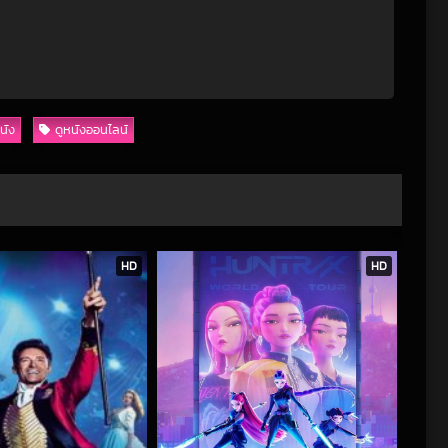
นัง
ดูหนังออนไลน์
HD
HD