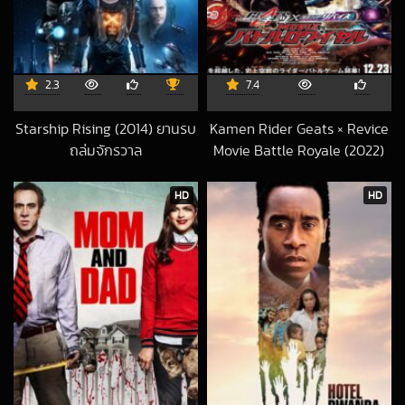
2.3
7.4
Starship Rising (2014) ยานรบ
Kamen Rider Geats × Revice
ถล่มจักรวาล
Movie Battle Royale (2022)
2018-09-28 UTC
มาสค์ไรเดอร์ กีทส์ X รีไวซ์ มูฟวี่
แบทเทิลรอยัล
HD
HD
2023-08-19 UTC