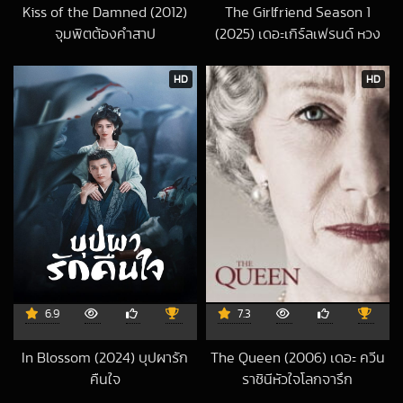
Kiss of the Damned (2012)
The Girlfriend Season 1
จุมพิตต้องคำสาป
(2025) เดอะเกิร์ลเฟรนด์ หวง
2020-11-17 UTC
ลวง หลง
2025-09-19 UTC
HD
HD
6.9
7.3
In Blossom (2024) บุปผารัก
The Queen (2006) เดอะ ควีน
คืนใจ
ราชินีหัวใจโลกจารึก
2025-11-26 UTC
2017-11-20 UTC