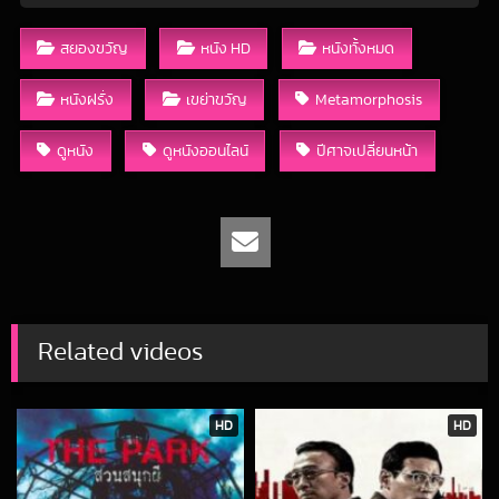
สยองขวัญ
หนัง HD
หนังทั้งหมด
หนังฝรั่ง
เขย่าขวัญ
Metamorphosis
ดูหนัง
ดูหนังออนไลน์
ปีศาจเปลี่ยนหน้า
Related videos
HD
HD