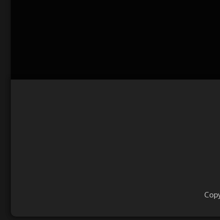
2020-07-05 UTC
201
Copy