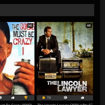
HD
HD
7.3