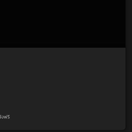
2025-05-14 UTC
2020-09-04 UTC
ังฟรี