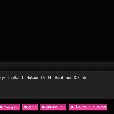
ry:
Thailand
Rated:
TV-14
Runtime:
103 min
Meung Gu
ดูหนัง
ดูหนังออนไลน์
มึงกู เพื่อนกันจนวันตาย