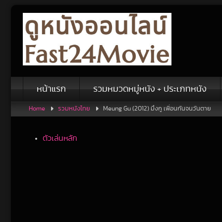
Skip
to
content
หน้าแรก
รวมหมวดหมู่หนัง + ประเภทหนัง
Home
รวมหนังไทย
Meung Gu (2012) มึงกู เพื่อนกันจนวันตาย
ตัวเล่นหลัก