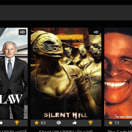
HD
HD
6.5
7.3