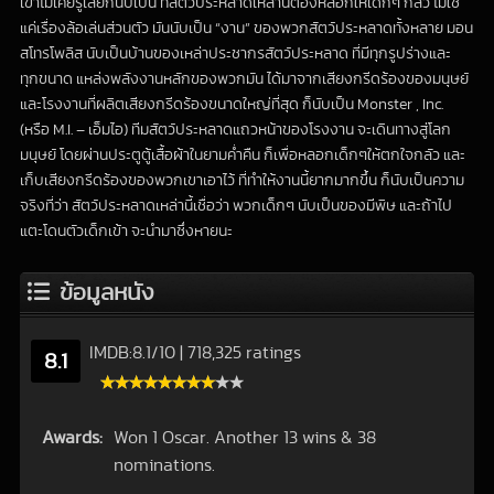
เขาไม่เคยรู้เลยก็นับเป็น ที่สัตว์ประหลาดเหล่านี้ต้องหลอกให้เด็กๆ กลัว ไม่ใช่
แค่เรื่องล้อเล่นส่วนตัว มันนับเป็น “งาน” ของพวกสัตว์ประหลาดทั้งหลาย มอน
สโทรโพลิส นับเป็นบ้านของเหล่าประชากรสัตว์ประหลาด ที่มีทุกรูปร่างและ
ทุกขนาด แหล่งพลังงานหลักของพวกมัน ได้มาจากเสียงกรีดร้องของมนุษย์
และโรงงานที่ผลิตเสียงกรีดร้องขนาดใหญ่ที่สุด ก็นับเป็น Monster , Inc.
(หรือ M.I. – เอ็มไอ) ทีมสัตว์ประหลาดแถวหน้าของโรงงาน จะเดินทางสู่โลก
มนุษย์ โดยผ่านประตูตู้เสื้อผ้าในยามค่ำคืน ก็เพื่อหลอกเด็กๆให้ตกใจกลัว และ
เก็บเสียงกรีดร้องของพวกเขาเอาไว้ ที่ทำให้งานนี้ยากมากขึ้น ก็นับเป็นความ
จริงที่ว่า สัตว์ประหลาดเหล่านี้เชื่อว่า พวกเด็กๆ นับเป็นของมีพิษ และถ้าไป
แตะโดนตัวเด็กเข้า จะนำมาซึ่งหายนะ
ข้อมูลหนัง
IMDB:
8.1
/
10
|
718,325 ratings
8.1
Awards:
Won 1 Oscar. Another 13 wins & 38
nominations.