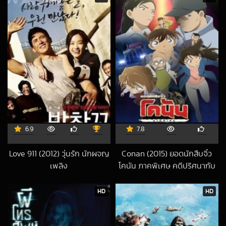
6.9
7.8
Love 911 (2012) วุ่นรัก นักผจญ
Conan (2015) ยอดนักสืบจิ๋ว
เพลิง
โคนัน ภาคพิเศษ คดีปริศนากับ
2019-08-08 UTC
โคนันที่หายไป
2015-11-30 UTC
HD
HD