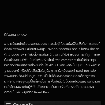
ปีที่ออกฉาย: 1992
อาจารย์และนักเรียนสองคนของเขาควรต่อสู้กับแวมไพร์จีนเพื่อทิ้งการสะสมที่
ต้องพึ่งพาเพื่อปนเปื้อนขั้นพื้นฐาน “ผีกัดอย่ากัดตอบ ภาค 5” ในขณะที่ครึ่งที่
ดีกว่าของนายพลกำลังตั้งครรภ์และวิญญาณที่ชั่วร้ายของทารกที่ถูกทำลาย
ต้องมีร่างกายที่ฟักเป็นตัวเพื่อสร้างใหม่ “Mr. Vampire 5” เห็นได้ชัดว่าทุก
อย่างที่เราไม่มีผลรวมสำหรับชื่อนี้ จะเอามัน! เพียงแค่สแน็ปปุ่ม “เปลี่ยนหน้า” ที่
ฐานของหน้าหรือปรับเพิ่มเติมในคู่มือ กาลครั้งหนึ่งของคำแนะนำในการส่ง
ภาพยนตร์เรื่องนี้ขึ้นอยู่กับความเป็นไปได้ของวิญญาณของเด็กที่ถูกพัก
อาศัยที่อาศัยอยู่ในรูปปั้นที่ยกขึ้น การฟื้นฟูหนึ่งในนั้นนับเป็นวิญญาณที่น่าตก
ตะลึงโดยเฉพาะกับผู้พิทักษ์ที่พยายามค้นหาหญิงตั้งครรภ์ที่เหมาะสมและ
กลายเป็นแฟนหนุ่มของ Priest Kau