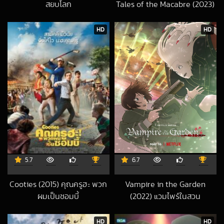
สยบโลก
Tales of the Macabre (2023)
2018-08-16 UTC
จุนจิ อิโต้ รวมเรื่องสยองขวัญ
ญี่ปุ่น
HD
HD
2026-01-11 UTC
5.7
6.7
Cooties (2015) คุณครูฮะ พวก
Vampire in the Garden
ผมเป็นซอมบี้
(2022) แวมไพร์ในสวน
2019-03-13 UTC
2024-11-06 UTC
HD
HD