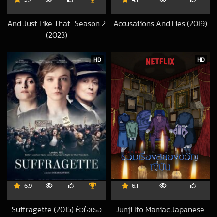
5.7
4.1
And Just Like That…Season 2
Accusations And Lies (2019)
2020-08-25 UT
(2023)
2025-06-17 UTC
HD
HD
6.9
6.1
Suffragette (2015) หัวใจเธอ
Junji Ito Maniac Japanese