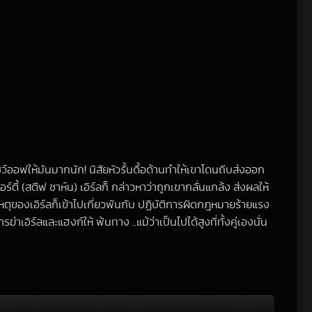
ว์ออฟให้มันมากนัก! นิสัยหัวรั้นดื้อด้านทำให้เขาโดนถีบส่งออก
 (สตีฟ ซาห์น) เอิร์ลก็ กล่าวหาว่าถูกเขากลั่นแกล้ง ส่งผลให้
ตุของเอิร์ลก็เข้าไปเกี่ยวพันกับ ปฏิบัติการผิดกฎหมายร้ายแรง
เอิร์ลและแฮงก์ให้ พ้นทาง ..แม้ว่าเป็นไปได้สูงที่ทั้งคู่เองนั่น