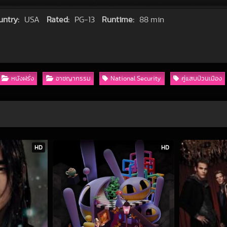
untry:
USA
Rated:
PG-13
Runtime:
88 min
หนังฝรั่ง
อาชญากรรม
National Security
คู่แสบป่วนเมือง
HD
HD