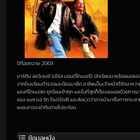
ปีที่ออกฉาย: 2003
มาร์ติน ลอว์เรนซ์ (เอิร์ล มอนต์โกเมอรี่) นักเรียนนายร้อยแอลเ
จากโรงเรียนตำรวจและต้องมายึด อาชีพเป็นเจ้าหน้าที่รักษาความ
แฮงก์โดนปลด ถูกโยนเข้าคุก และในที่สุดก็ต้องลงเอยด้วยการมาท
ของ แนช (เอ ริก โรเบิร์ตส์) และส่อแววว่าอาจนำมาซึ่งการกระชากหน
แหละอาจจะฆ่ากันตายไปซะก่อน
ข้อมูลหนัง