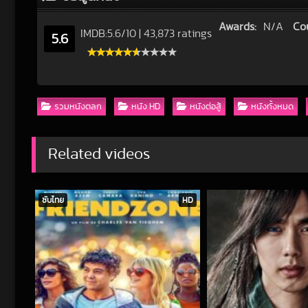
Awards:
N/A
Co
IMDB:
5.6
/
10
|
43,873 ratings
5.6
รวมหนังตลก
หนัง HD
หนังต่อสู้
หนังทั้งหมด
Related videos
ซับไทย
HD