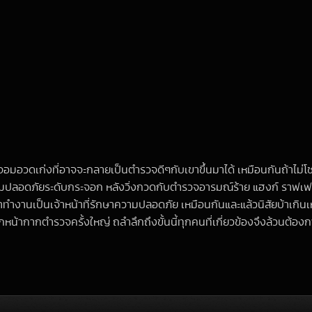
อจอมอวดเก่งที่อาจจะกลายเป็นตำรวจดีๆกับเขาขึ้นมาได้ เหมือนกันถ้าไม่โช
ปลอดภัยระดับกระจอก หลังวิ่งกวดกับตำรวจอารมณ์ร้าย แฮงก์ ราฟเฟอร์ตี้
ำงานเป็นเจ้าหน้าที่รักษาความปลอดภัย เหมือนกันและแล้วนิสัยบ้าเกินเห
้ากากตำรวจครั้งใหญ่ ถลำลึกถึงขั้นนี้ทุกคนที่เกี่ยวข้องจึงล้วนต้องการฆ่า