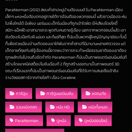
ParaNorman (2012) สยบคำสาปหมู่บ้านต้องมนต์ ใน ParaNorman เมือง
เล็กๆ แห่งหนึ่งต้องตกอยู่ภายใต้การโจมตีของพวกซอมบี้ แล้วชาวเมืองจะหัน
ไปพึ่งใครได้ มีเพียง นอร์แมน เด็กในเมืองที่ถูกเข้าใจผิด (ให้เสียงโดยโคดี้
สมิท-แม็คฟี) เขาสามารถจะพูดกับคนตายรู้เรื่อง นอกจากพวกซอมบี้แล้ว เขา
ยังต้องรับมือกับผี แม่มด และที่แย่ที่สุด ก็นับเป็นพวกผู้ใหญ่ปัญญาอ่อน ทั้งนี้
ก็เพื่อช่วยเมืองบ้านเกิดของเขาให้พ้นจากคำสาปที่มีมานานหลายศตวรรษ แต่
เด็กชายที่คุยกับผีรู้เรื่องคนนี้อาจพบว่าการกระทำเหนือธรรมชาติของเขาต้อง
ถูกผลักดันไปจนถึงขีดจำกัด ParaNorman ก็นับเป็นภาพยนตร์แอนนิเมชั่นที่
สร้างโดยเทคนิคสต็อปโมชั่นเรื่องที่ 2 ที่ถูกสร้างออกมาเป็นภาพยนตร์ 3D
ขณะที่เรื่องแรกก็นับเป็นภาพยนตร์แอนนิเมชั่นที่ได้รับการเสนอชื่อเข้าชิง
รางวัลออสการ์จากค่ายไลก้า เรื่อง Coraline
การ์ตูน
การ์ตูนแอนิเมชัน
ผจญภัย
รวมหนังตลก
หนัง HD
หนังทั้งหมด
ParaNorman
ดูหนัง
ดูหนังออนไลน์