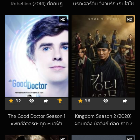
Rebellion (2014) ศึกกบฎ
บริดเจอร์ตัน วังวนรัก เกมไฮโซ
พิทักษ์จักรวาล
4
2018-09-04 UTC
2026-03-07 UT
HD
HD
8.2
8.6
The Good Doctor Season 1
Kingdom Season 2 (2020)
แพทย์อัจฉริยะ คุณหมอฟ้า
ผีดิบคลั่ง บัลลังก์เดือด ภาค 2
2020-09-01 UT
ประทาน
2020-10-27 UTC
HD
HD