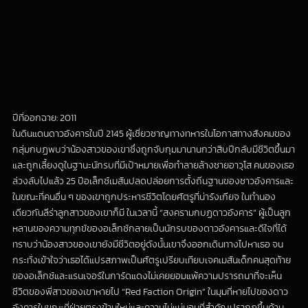
ปีที่ออกฉาย: 2011
ในดินแดนดาวอังคารในปี 2145 ผู้เชี่ยวชาญทางทหารในโอกาสทางสังคมของ
กลุ่มกบฏพบว่าน้องสาวของเขาซึ่งถูกจับกุมมานานกว่าสิบปีกลับมีชีวิตขึ้นมา
และถูกเลี้ยงดูในฐานะนักรบที่มีเป้าหมายเพื่อทำลายล้างชายอาวุโส คนของเธอ
ล่วงลับไปแล้ว 25 ปีอเล็กซ์เมสันปลดปล่อยการตั้งถิ่นฐานของชาวอังคารและ
ในขณะที่คนอื่น ๆ ของเขาถูกประหารชีวิตโดยศัตรูที่น่ารังเกียจ ในทำนอง
เดียวกันลีร่าลูกสาวของเขาก็มี ในเวลานี้ “สงครามกบฏดาวอังคาร” ผู้เป็นลูก
หลานของความทุกข์ของอเล็กซ์กลายเป็นนักรบของดาวอังคารและดีใจที่ได้
ทราบว่าน้องสาวของเขายังมีชีวิตอยู่ดังนั้นเขาจึงออกเดินทางไปหาเธอ จน
กระทั่งเข้าใจว่าเธอได้แปรสภาพเป็นศัตรูเปรียบเทียบเจคเมสันเด็กคนสุดท้าย
ของอเล็กซ์และแรนเจอร์ในการ์ดแดงไม่เคยยอมแพ้ความปรารถนาที่จะเห็น
ชีวิตของพี่สาวของเขาหายไป “Red Faction Origin” ในมุมที่หายไปของดาว
อังคารในขณะที่ฝ่ายตรงข้ามใหม่และความไม่แน่นอนที่สำคัญปรากฏขึ้นด้าน