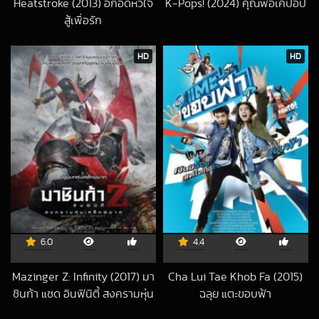
Heatstroke (2013) อีกอึดหัวใจ
K-Pops! (2024) คุณพ่อเคป๊อป
2026-06-02 UT
สู้เพื่อรัก
2019-10-17 UTC
HD
HD
6.0
4.4
Mazinger Z: Infinity (2017) มา
Cha Lui Tae Khob Fa (2015)
ชินก้า แซด อินฟินิตี้ สงครามหุ่น
ฉลุย แตะขอบฟ้า
2019-03-24 UTC
เหล็กพิฆาต