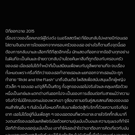
ปีที่ออกฉาย: 2015
เรื่องราวของร็อคเกอร์ผู้โด่งดัง (เมอรีลสตรีพ) ที่ย้อนกลับไปหลายปีก่อนเธอ
ไล่ตามจินตนาการโดยออกจากครอบครัวของเธอ อย่างไรก็ตามถึงจุดนี้เธอ
ต้องการกลับมาและเลือกที่ดีที่สุดอีกครั้ง นักแสดงที่ออกจากข้ออ้างทุกอย่าง
ในฝันที่จะเป็นหินและย้ายดาวกลับบ้านโดยค้นหาสิ่งที่ถูกต้องกับครอบครัว
ของเธอ เมื่อเธอไม่ได้ทำหน้าที่เป็นเสมียนเพื่อพบกันจูลี่พยายามที่จะจบเรื่อง
ทั้งหมดเพราะครึ่งที่ดีกว่าของเธอทำลายเธอและแยกออกจากเธอแม้จะถูก
ทำลาย “Ricki and the Flash” มาถึงอินเดีย โพลิสเพื่อสนับสนุนเด็กผู้หญิง
ตัวเล็ก ๆ ของเธอ แต่จูลี่ก็เป็นศัตรู ทั้งลูกของเธอไม่จริงใจและคลุมเครือด้วย
หนึ่งเป็นเกย์และแตกต่างกันออกไปจะเป็นของการเชื่อมต่อกับสายแม้ว่าความ
จริงที่ว่าไม่มีใครบอกแม่ของพวกเขา จูลี่อนาถามอรีนคู่สมรสคนที่สองของเธอ
คนสำคัญอื่น ๆ ทันใดนั้นทั้งหมดก็กลับมาเพื่อต่อสู้กับริกกี้ด้วยความจริงที่ยุ่ง
ยาก เธอไม่ได้อยู่ที่นั่นเพื่อลูก ๆ ของเธอตอนที่พวกเขาละอายใจริคกี้กลับมาที่
วงดนตรีของเธอในแคลิฟอร์เนียด้วยความขุ่นเนับเป็นงและความรุนแรงที่ทำให้
มือกีต้าร์ของเธอขุ่นเนับเป็นง เขาทำให้เธอเข้าใจว่าเขาต้องการคิดเกี่ยวกับมัน