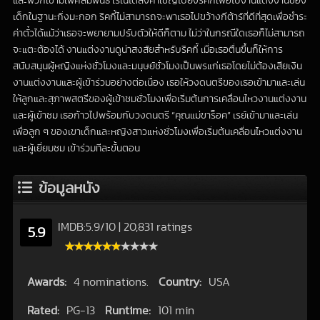
และพวกเขามีเพศสัมพันธ์ เรเน่ได้ส่งคำเชิญไปยังริคกี้เพื่อไปงานแต่งงานของ
เด็กในฐานะกิ่งมะกอก ริคกี้ไม่สามารถจะพาเธอไปขว้างกีต้าร์ที่ดีที่สุดเพื่อชำระ
ค่าตั๋วได้แม้ว่าเธอจะพยายามปรับตัวให้ดีก็ตาม ไม่ว่าในกรณีใดเธอก็ไม่สามารถ
จะแตะต้องได้ งานแต่งงานดูน่าสงสัยสำหรับริคกี้ เมื่อเธอตื่นขึ้นก็ให้การ
สนับสนุนผู้หญิงแห่งชั่วโมงและมนุษย์ชั่วโมงเป็นพรแก่เธอโดยไม่ต้องเสียเงิน
งานแต่งงานและผู้เข้าร่วมอย่างต่อเนื่อง เธอให้วงดนตรีของเธอเข้ามาและเล่น
ให้ลูกและสุภาพสตรีของผู้เข้าชมชั่วโมงเพื่อเริ่มต้นการเคลื่อนไหวงานแต่งงาน
และผู้เข้าชม เธอก้าวไปพร้อมกับวงดนตรี “คุณแม่ขาร็อค” เรย์เข้ามาและเล่น
เพื่อลูก ๆ ของเขาเด็กและหญิงสาวแห่งชั่วโมงเพื่อเริ่มต้นเคลื่อนไหวแต่งงาน
และผู้เยี่ยมชม เข้าร่วมทีละขั้นตอน
ข้อมูลหนัง
IMDB:
5.9
/
10
|
20,831 ratings
5.9
Awards:
4 nominations.
Country:
USA
Rated:
PG-13
Runtime:
101 min