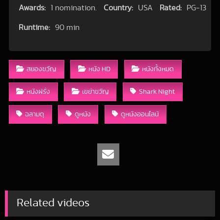
Awards:
1 nomination.
Country:
USA
Rated:
PG-13
Runtime:
90 min
สยองขวัญ
หนัง HD
หนังทั้งหมด
หนังฝรั่ง
เขย่าขวัญ
Shark Night
ฉลามดุ
ดูหนัง
ดูหนังออนไลน์
Related videos