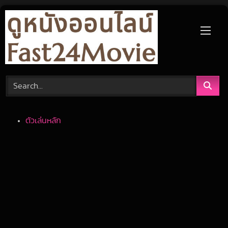
Skip
to
content
ตัวเล่นหลัก