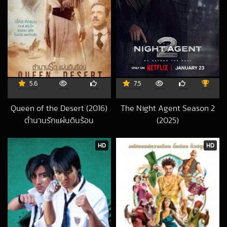
5.6
7.5
Queen of the Desert (2016)
The Night Agent Season 2
ตำนานรักแผ่นดินร้อน
(2025)
2016-09-25 UTC
2026-04-23 UT
HD
HD