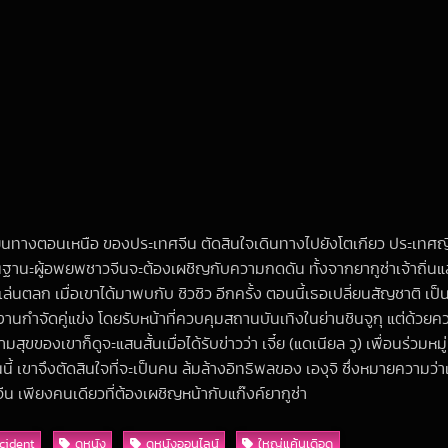
นทางตอนเหนือ ของประเทศจีน ตัดสินใจเดินทางไปยังโตเกียว ประเทศญี่ปุ
 ในฐานะผู้อพยพชาวจีนจะต้องเผชิญกับความกดดัน ทั้งจากยากูซ่าเจ้าถิ่นและค
่นตลก เมื่อเขาได้มาพบกับ ซิวซิว อีกครั้ง ตอนนี้เธอเปลี่ยนสัญชาติ เป็น
นกำจัดคู่แข่ง โดยรับหน้าที่ควบคุมสถานบันเทิงในย่านชินจูกุ แต่ด้วยความท
ขของเขาก็ดูจะแสนสั้นเมื่อได้รับข่าวว่า เจี๋ย (แดเนียล วู) เพื่อนร่วมห
ขึ้นนี้ เขาจึงตัดสินใจที่จะเป็นคน ล้มล้างอิทธิพลของ เองุจิ ซึ่งหมายควา
ีน เพียงคนเดียวที่ต้องเผชิญหน้ากับแก๊งค์ยากูซ่า
cident
ดูหนัง
ดูหนังออนไลน์
ใหญ่แค้นเดือด