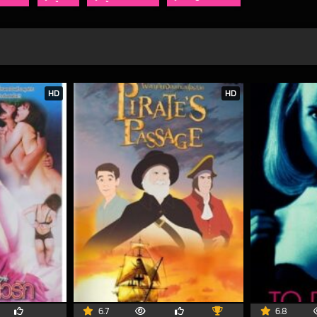
HD
HD
6.7
6.8