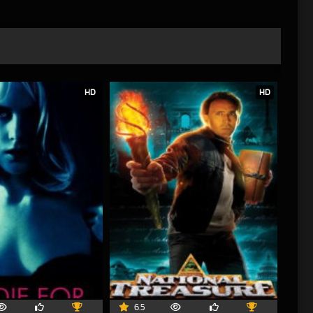
HD
HD
6.5