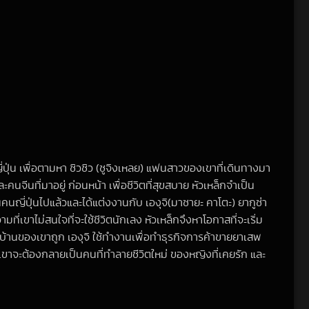
่น เพื่อตามหา ซิวซิว (ซูจิงเหลย) แฟนสาวของเขาที่เดินทางมา
นจีนที่มาอยู่ ก่อนหน้า เพื่อชีวิตที่สุขสบาย หัวเหล็กจำเป็น
คนญี่ปุ่นไปแล้วและได้แต่งงานกับ เองุจิ(มาซายะ คาโตะ) ยากูซ่า
ี่เขาไม่สนใจที่จะใช้ชีวิตนักเลง หัวเหล็กจึงหาโอกาสที่จะเริ่ม
มู่บ้านของเขาถูก เองุจิ ใช้ทำงานเพื่อทำธุรกิจการค้าขายยาเสพ
มว่าเขาจะต้องกลายเป็นคนที่ทำลายชีวิตใหม่ ของหญิงที่เคยรัก และ