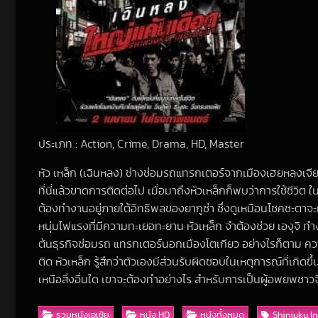
ประเภท : Action, Crime, Drama, HD, Master
หัว เหล็ก (เฉินหลง) ช่างซ่อมรถแทรกเตอร์จากเมืองเฮยหลงเจีย
ที่นี่แล้วขาดการติดต่อไป เมื่อมาถึงหัวเหล็กก็พบว่าการใช้ชีวิต
ต้องทำงานอยู่ภายใต้อิทธิพลของยากูซ่า ซึ่งดูเหมือนโชคชะตาจะเล
หนุ่มไฟแรงที่มีความทะเยอทะยาน หัวเหล็ก จำต้องช่วย เองุจิ ทำงา
ต้นธุรกิจซ่อมรถ แทรกเตอร์นอกเมืองโตเกียว อย่างไรก็ตาม ความสุ
ติด หัวเหล็ก รู้สึกว่าตัวเองมีส่วนรับผิดชอบในเหตุการณ์ที่เกิด
เหนือสิ่งอื่นใด เขาจะต้องทำอย่างไร สำหรับการเป็นผู้อพยพชาวจ
รวมหนังเอเชีย
หนัง HD
หนังทั้งหมด
Shinjuku In