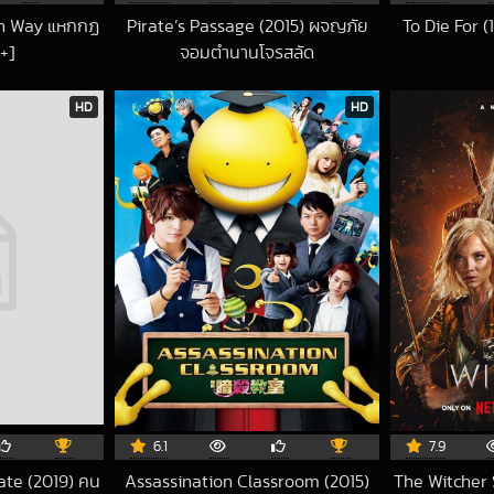
ch Way แหกกฏ
Pirate’s Passage (2015) ผจญภัย
To Die For (
8+]
จอมตำนานโจรสลัด
2-12-28 UTC
2019-11-15 UTC
HD
HD
6.1
7.9
ate (2019) คน
Assassination Classroom (2015)
The Witcher 