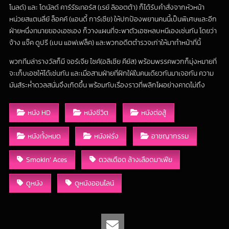
โนลด์) และ โดนัลด์ คาร์รัธเทอร์ส (เรย์ ลิออตต้า) ก็ได้รับคำสั่งจากหัวหน้า
หน่วยสแตนลี่ย์ ล็อคค์ (แอนดี้ การ์เซีย) ให้ปกป้องพยานคนนี้เป็นพิเศษและอีก
ฝ่ายหนึ่งทนายของเอซเอง ก็วางแผนที่จะพาตัวเอซหลบหนีเองเช่นกัน โดยว่า
จ้าง แจ๊ค ดูปรี (เบน แอฟเฟล็ค) และพวกอดีตตำรวจเก่าให้มาทำหน้าที่นี้
พวกทีมล่ารางวัลก็มี จอร์เจีย ไซค์(อลิเซีย คีย์ส) พร้อมพรรคพวกก็มุ่งหมายที่
จะเก็บเอซให้ได้เช่นกัน และเมื่อสามฝ่ายที่ฝักใฝ่ในคนเดียวกันมาเจอกัน ความ
มันส์ระห่ำดวลสนั่นจึงเกิดขึ้น พร้อมกับเรื่องราวที่พลิกโผอย่างคาดไม่ถึง
หนัง HD
หนังชีวิต
หนังต่อสู้
หนังทั้งหมด
หนังฝรั่ง
อาชญากรรม
Smokin’ Aces
ดวลเดือด ล้างเลือดมาเฟีย
ดูหนัง
ดูหนังออนไลน์