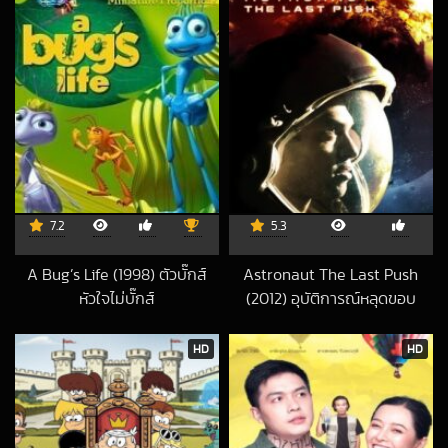
7.2
5.3
A Bug’s Life (1998) ตัวบั๊กส์
Astronaut The Last Push
หัวใจไม่บั๊กส์
(2012) อุบัติการณ์หลุดขอบ
2017-03-09 UTC
จักรวาล
2020-01-29 UTC
HD
HD