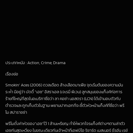
ประเภทหนัง : Action, Crime, Drama
เรื่องย่อ
Smokin’ Aces (2006) ดวลเดือด ล้างเลือดมาเฟีย จุดเริ่มต้นของความมัน
ระห่ำ มีอยู่ว่า บัดดี้ “เอซ” อิสราเอล (เจเรมี่ พิเวน) ลูกสมุนของแก็งค์ก่อการ
ร้ายที่ใหญ่ที่สุดในอเมริกาชื่อว่า ลา คอซ่า นอสตรา (LCN) ได้เข้ามอบตัวกับ
ตำรวจและถูกเก็บตัวในฐานะพยานปากเอกที่จะชี้ตัวหัวหน้าแก็งค์ที่ชื่อว่า พรี
โม สปาราซซ่า
พรีโมตั้งค่าหัวของ”เอซ”ไว้ 1 ล้านเหรียญ ทำให้พวกโจรแก็งค์ต่างๆตามล่าตัว
เอซกันสุดเหวี่ยง ในขณะเดียวกันเจ้าหน้าที่เอฟบีไอ ริชาร์ด เมสเนอร์ (ไรอัน เรย์