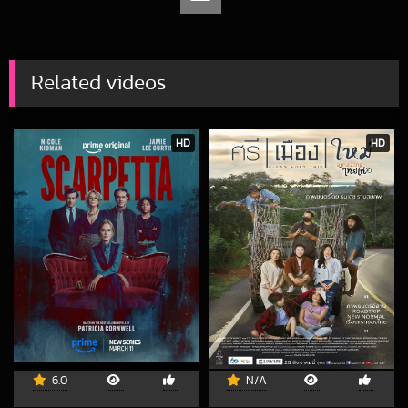
Related videos
HD
HD
6.0
N/A