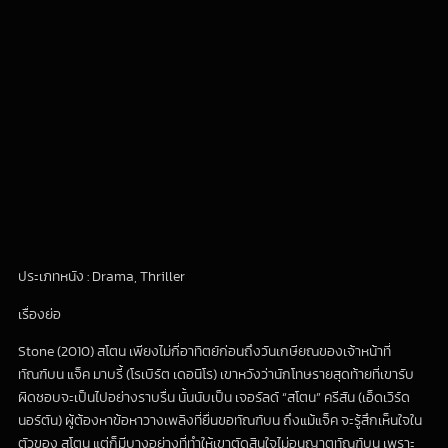
ประเภทหนัง : Drama, Thriller
เรื่องย่อ
Stone (2010) สโตน เพียงไม่กี่อาทิตย์ก่อนถึงวันเกษียณของเจ้าหน้าที่
ทัณฑ์บน แจ็ค มาบรี้ (โรเบิร์ต เดอนิโร) เขาหวังว่านักโทษรายสุดท้ายที่เขารับ
ผิดชอบจะเป็นไปอย่างราบรื่น นั้นนับเป็น เจอรัลด์ “สโตน” ครีสัน (เอ็ดเวิร์ด
นอร์ตัน) ผู้ต้องหาข้อหาวางเพลิงที่ยื่นขอทัณฑ์บน ถึงแม้แจ็ค จะรู้สึกเห็นใจใน
ตัวของ สโตน แต่ก็มีบางอย่างที่ทำให้เขาตัดสินใจไม่อนุญาตทัณฑ์บน เพราะ