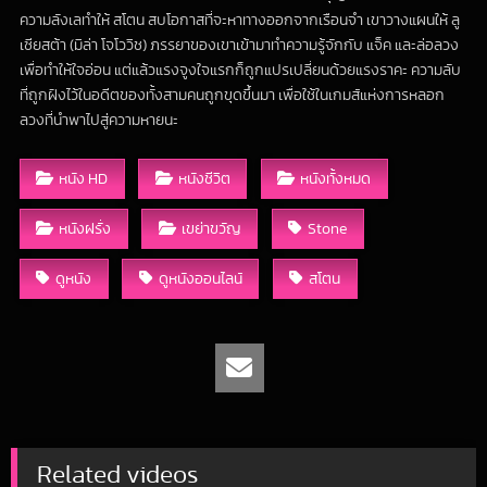
ความลังเลทำให้ สโตน สบโอกาสที่จะหาทางออกจากเรือนจำ เขาวางแผนให้ ลู
เซียสต้า (มิล่า โจโววิช) ภรรยาของเขาเข้ามาทำความรู้จักกับ แจ็ค และล่อลวง
เพื่อทำให้ใจอ่อน แต่แล้วแรงจูงใจแรกก็ถูกแปรเปลี่ยนด้วยแรงราคะ ความลับ
ที่ถูกฝังไว้ในอดีตของทั้งสามคนถูกขุดขึ้นมา เพื่อใช้ในเกมส์แห่งการหลอก
ลวงที่นำพาไปสู่ความหายนะ
หนัง HD
หนังชีวิต
หนังทั้งหมด
หนังฝรั่ง
เขย่าขวัญ
Stone
ดูหนัง
ดูหนังออนไลน์
สโตน
Related videos