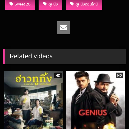
Sweet 20
ดูหนัง
ดูหนังออนไลน์
Related videos
HD
HD