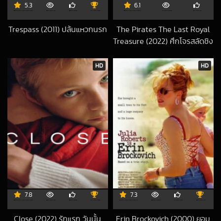
5.3
6.1
Trespass (2011) ปล้นแหวกนรก
The Pirates The Last Royal
2019-05-06 UTC
Treasure (2022) ศึกโจรสลัดชิง
สมบัติราชวงศ์
2022-03-27 UTC
HD
HD
7.8
7.3
Close (2022) รักแรก วันนั้น
Erin Brockovich (2000) ยอม