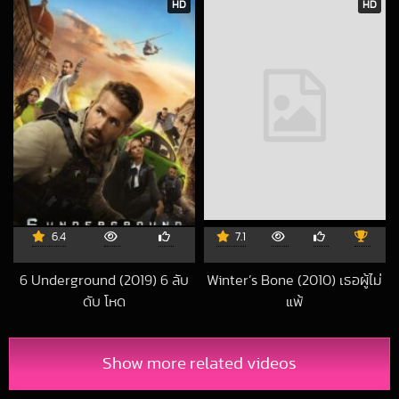
HD
HD
6.4
7.1
6 Underground (2019) 6 ลับ
Winter’s Bone (2010) เธอผู้ไม่
ดับ โหด
แพ้
2019-12-15 UTC
2022-05-12 UTC
Show more related videos