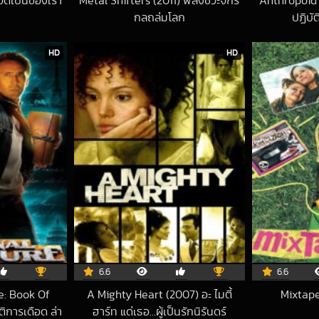
ีวิตเป็นของเรา
Metal Shifters (2011) พลังชีวะจักร
Anthropoid 
3-04-18 UTC
กลถล่มโลก
ปฏิบั
2020-02-27 UTC
HD
HD
6.6
6.6
e: Book Of
A Mighty Heart (2007) อะ ไมตี้
Mixtape
ติการเดือด ล่า
ฮาร์ท แด่เธอ…ผู้เป็นรักนิรันดร์