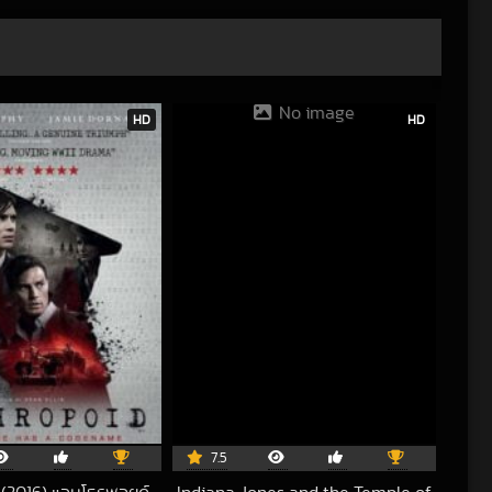
No image
HD
HD
7.5