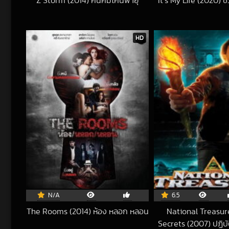
Z Storm (2014) คนคมโค่นพายุ
It’s My Life (2020) ช
2017-05-19 UTC
202
HD
N/A
6.5
The Rooms (2014) ห้อง หลอก หลอน
National Treasur
2019-03-11 UTC
Secrets (2007) ปฏิบั