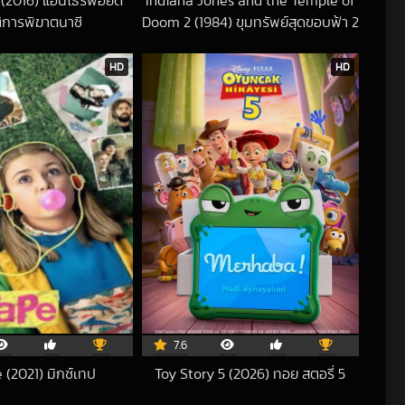
(2016) แอนโธรพอยด์
Indiana Jones and the Temple of
ติการพิฆาตนาซี
Doom 2 (1984) ขุมทรัพย์สุดขอบฟ้า 2
2017-02-28 UTC
ตอน ถล่มวิหารเจ้าแม่กาลี
2023-07-03 UTC
HD
HD
7.6
 (2021) มิกซ์เทป
Toy Story 5 (2026) ทอย สตอรี่ 5
2021-12-27 UTC
2026-06-25 UTC