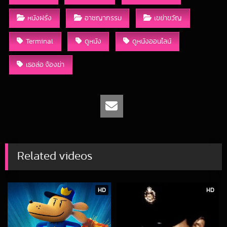
หนังฝรั่ง
อาชญากรรม
เขย่าขวัญ
Terminal
ดูหนัง
ดูหนังออนไลน์
เธอล่อ จ้องฆ่า
Related videos
HD
HD