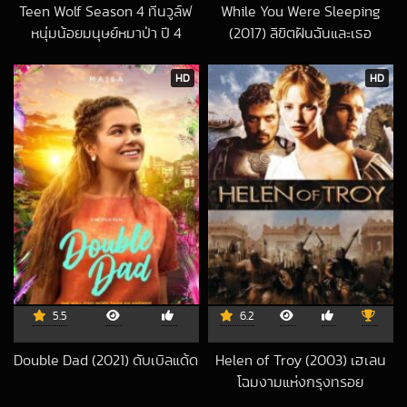
Teen Wolf Season 4 ทีนวูล์ฟ
While You Were Sleeping
หนุ่มน้อยมนุษย์หมาป่า ปี 4
(2017) ลิขิตฝันฉันและเธอ
2019-02-05 UTC
2024-09-06 UT
HD
HD
5.5
6.2
Double Dad (2021) ดับเบิลแด้ด
Helen of Troy (2003) เฮเลน
2021-01-20 UTC
โฉมงามแห่งกรุงทรอย
2020-12-10 UTC