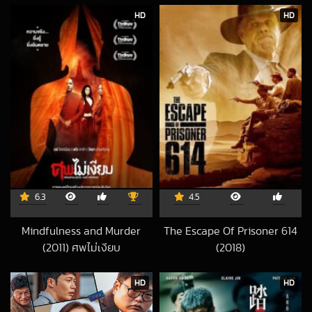
HD
HD
6.3
4.5
Mindfulness and Murder
The Escape Of Prisoner 614
(2011) ศพไม่เงียบ
(2018)
2019-03-23 UTC
2020-06-24 UT
HD
HD