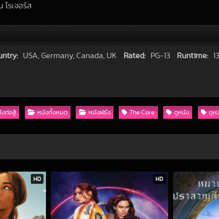
น โรเจอร์ส
ntry:
USA, Germany, Canada, UK
Rated:
PG-13
Runtime:
1
ังต่อสู้
หนังทั้งหมด
หนังฝรั่ง
The Core
ดูหนัง
ดูห
HD
HD