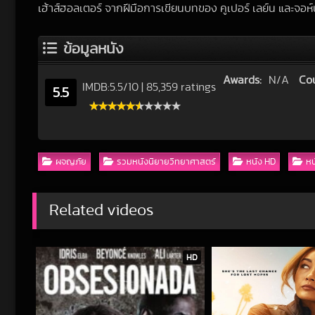
เฮ้าส์ฮอลเตอร์ จากฝีมือการเขียนบทของ คูเปอร์ เลย์น และจอห์
ข้อมูลหนัง
Awards:
N/A
Cou
IMDB:
5.5
/
10
|
85,359 ratings
5.5
ผจญภัย
รวมหนังนิยายวิทยาศาสตร์
หนัง HD
หน
Related videos
HD