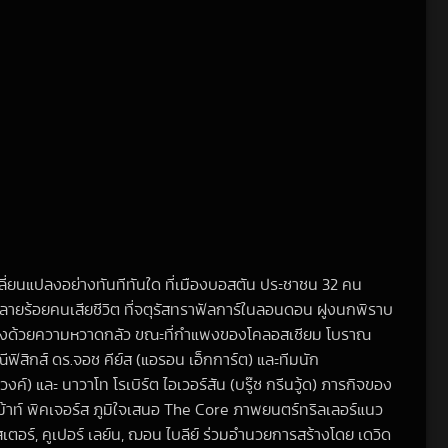
ลี่ยนแปลงอย่างทันทีทันใด ที่เมืองบอสตัน ประชาชน 32 คน
ลายร้อยคนเสียชีวิต ที่จตุรัสทราฟัลการ์ในลอนดอน ฝูงนกพิราบ
ัวแข็งด้วยความหวาดกลัว ขณะที่กำแพงของโคลอสเซียม โบราณ
ฟิสิกส์ ดร.จอช คีย์ส (แอรอน เอ็กการ์ต) และทีมนัก
์) และ นาวาโท โรเบิร์ต ไอเวอร์สัน (บรู๊ซ กรีนวู้ด) ภารกิจของ
ม้าท์ พิคเจอร์ส ภูมิใจเสนอ The Core ภาพยนตร์ทริลเลอร์แนว
ตอร์, คูเปอร์ เลย์น, ฌอน ไบลีย์ ร่วมอำนวยการสร้างโดย เดวิด