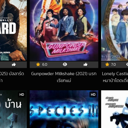
6.0
7.0
025) บัลลาร์ด
Gunpowder Milkshake (2021) นรก
Lonely Castle
๋า
เรียกแม่
หมาป่าโดดเดี
5-07-18 UTC
2022-03-08 UTC
HD
HD