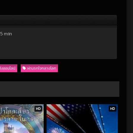
35 min
นังออนไลน์
ผ่านรกใจกลางโลก
HD
HD