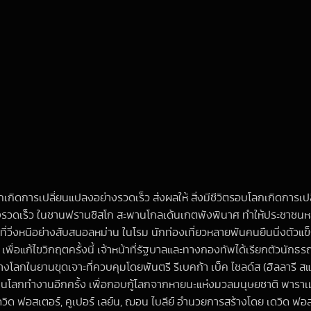
กิดการเปลี่ยนแปลงอย่างรวดเร็ว ส่งผลให้ สิ่งมีชีวิตรอบโลกเกิดการเป
อย่างรวดเร็ว ในซานฟรานซิสโก สะพานโกลเด้นเกตพังพินาศ ทำให้ประชาชนห
ที่วิ่งหนีอย่างสับสนอลหม่าน ในโรม นักท่องเที่ยวหลายพันคนยืนนิ่งต
แก้ไขวิกฤตครั้งนี้ เจ้าหน้าที่รัฐบาลและทางกองทัพได้เรียกตัวนักธรณี
ลกในยานขุดเจาะที่ควบคุมโดยพันตรี รีเบคก้า เบ็ค ไชลด์ส (ฮิลลารี สแวงค
ห้แกนโลกทำงานอีกครั้ง เพื่อกอบกู้โลกจากหายนะแห่งมวลมนุษยชาติ พาราเ
ด ฟอสเตอร์, คูเปอร์ เลย์น, ฌอน ไบลีย์ อำนวยการสร้างโดย เดวิด ฟอสเ