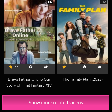
HD
HD
7.7
6.3
Brave Father Online Our
The Family Plan (2023)
2023-12-17 UTC
Story of Final Fantasy XIV
(2019) คุณพ่อนักรบแห่งแสง
2020-01-17 UTC
Show more related videos