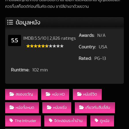
ควรทิ้งสก็อตต์ก่อนที่ไมค์จะตอบ ชาร์ลีฆ่าเขาด้วยขวาน
ข้อมูลหนัง
Awards:
N/A
IMDB:
5.5
/
10
|
2,826 ratings
5.5
Country:
USA
Rated:
PG-13
Runtime:
102 min
สยองขวัญ
หนัง HD
หนังชีวิต
หนังทั้งหมด
หนังฝรั่ง
เกี่ยวกับสิ่งลี้ลับ
The Intruder
จิตหลอนระห่ำบ้าน
ดูหนัง