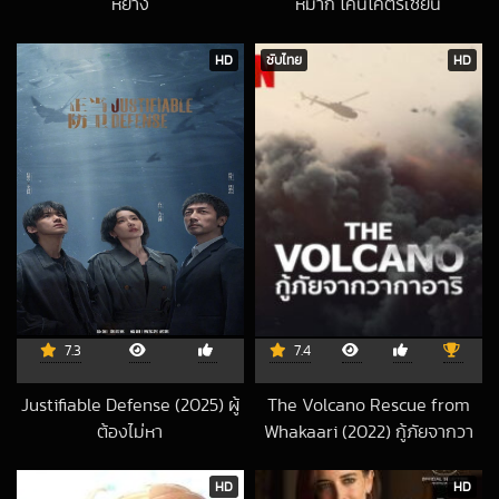
หยาง
หมาก โค่นโคตรเซียน
2022-10-03 UTC
2019-03-11 UTC
HD
ซับไทย
HD
7.3
7.4
Justifiable Defense (2025) ผู้
The Volcano Rescue from
ต้องไม่หา
Whakaari (2022) กู้ภัยจากวา
2025-12-25 UTC
กาอาริ
2022-12-23 UTC
HD
HD