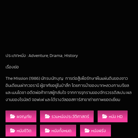
ประเภทหนัง : Adventure, Drama, History
เรื่องย่อ
The Mission (1986) นักรบนักบุญ การต่อสู้เพื่อรักษาผืนแผ่นดินของชาว
อินเดียนเผ่ากวอรานี ผู้อาศัยอยู่ในป่าลึก โดยการนำของบาทหลวงกาเบรียล
และเมนโดซา อดีตพ่อค้าทาสผู้กลับใจ จากการรุกรานของจักรวรรดิสเปน ผล
งานของโรนัลด์ จอฟเฟ และได้รางวัลออสการ์สาขาถ่ายภาพยอดเยี่ยม
ผจญภัย
รวมหนังประวัติศาสตร์
หนัง HD
หนังชีวิต
หนังทั้งหมด
หนังฝรั่ง