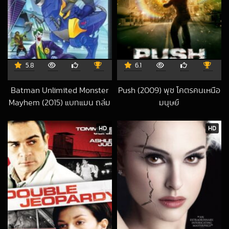
5.8
6.1
Batman Unlimited Monster
Push (2009) พุช โคตรคนเหนือ
Mayhem (2015) แบทแมน ถล่ม
มนุษย์
2023-02-16 UTC
จอมวายร้ายป่วนเมือง
2018-09-06 UTC
HD
HD