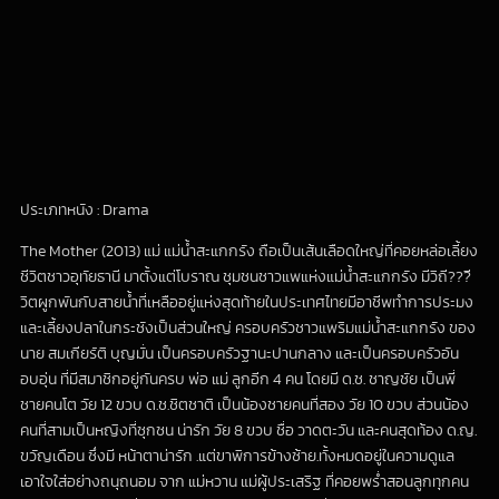
ประเภทหนัง : Drama
The Mother (2013) แม่ แม่น้ำสะแกกรัง ถือเป็นเส้นเลือดใหญ่ที่คอยหล่อเลี้ยง
ชีวิตชาวอุทัยธานี มาตั้งแต่โบราณ ชุมชนชาวแพแห่งแม่น้ำสะแกกรัง มีวิถี???ี
วิตผูกพันกับสายน้ำที่เหลืออยู่แห่งสุดท้ายในประเทศไทยมีอาชีพทำการประมง
และเลี้ยงปลาในกระชังเป็นส่วนใหญ่ ครอบครัวชาวแพริมแม่น้ำสะแกกรัง ของ
นาย สมเกียร์ติ บุญมั่น เป็นครอบครัวฐานะปานกลาง และเป็นครอบครัวอัน
อบอุ่น ที่มีสมาชิกอยู่กันครบ พ่อ แม่ ลูกอีก 4 คน โดยมี ด.ช. ชาญชัย เป็นพี่
ชายคนโต วัย 12 ขวบ ด.ช.ชิตชาติ เป็นน้องชายคนที่สอง วัย 10 ขวบ ส่วนน้อง
คนที่สามเป็นหญิงที่ซุกซน น่ารัก วัย 8 ขวบ ชื่อ วาดตะวัน และคนสุดท้อง ด.ญ.
ขวัญเดือน ซึ่งมี หน้าตาน่ารัก .แต่ขาพิการข้างซ้าย.ทั้งหมดอยู่ในความดูแล
เอาใจใส่อย่างถนุถนอม จาก แม่หวาน แม่ผู้ประเสริฐ ที่คอยพร่ำสอนลูกทุกคน