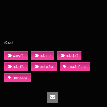
เรื่องย่อ
ผจญภัย
หนัง HD
หนังต่อสู้
หนังฝรั่ง
เขย่าขวัญ
2 ฅนบ้าเกินคน
The Quest