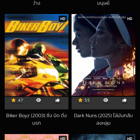
ว่าง
มนุษย์
2021-06-10 UTC
2020-06-23 UT
HD
HD
4.7
5.5
Biker Boyz (2003) ซิ่ง บิด ดิ่ง
Dark Nuns (2025) ไล่มันกลับ
นรก
ลงหลุม
2021-03-27 UTC
2025-03-17 UTC
HD
HD