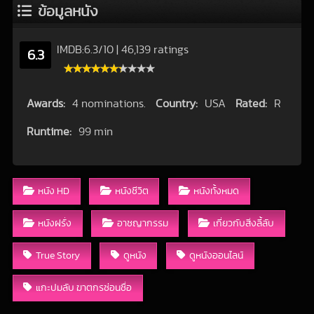
ข้อมูลหนัง
IMDB:
6.3
/
10
|
46,139 ratings
6.3
Awards:
4 nominations.
Country:
USA
Rated:
R
Runtime:
99 min
หนัง HD
หนังชีวิต
หนังทั้งหมด
หนังฝรั่ง
อาชญากรรม
เกี่ยวกับสิ่งลี้ลับ
True Story
ดูหนัง
ดูหนังออนไลน์
แกะปมลับ ฆาตกรซ่อนชื่อ