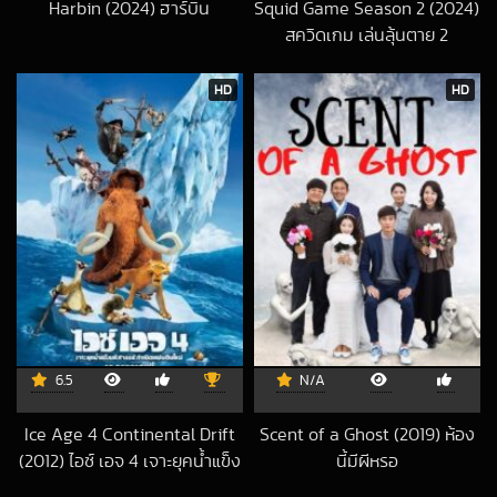
Harbin (2024) ฮาร์บิน
Squid Game Season 2 (2024)
2025-11-01 UTC
สควิดเกม เล่นลุ้นตาย 2
2024-12-26 UTC
HD
HD
6.5
N/A
Ice Age 4 Continental Drift
Scent of a Ghost (2019) ห้อง
(2012) ไอซ์ เอจ 4 เจาะยุคน้ำแข็ง
นี้มีผีหรอ
2023-02-08 UT
มหัศจรรย์