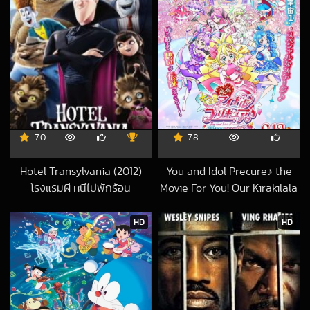
7.0
7.8
Hotel Transylvania (2012)
You and Idol Precure♪ the
โรงแรมผี หนีไปพักร้อน
Movie For You! Our Kirakilala
2023-03-10 UTC
Concert! (2025) มหัศจรรย์ไอ
ดอลพริตตี้เคียว เวทีประกายแสง
HD
HD
คอนเสิร์ตนี้เพื่อเธอ
2026-02-03 UT