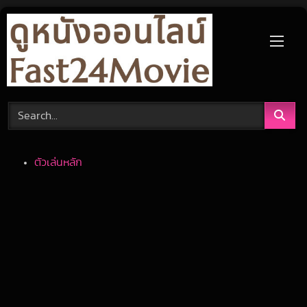
Skip
to
content
ตัวเล่นหลัก