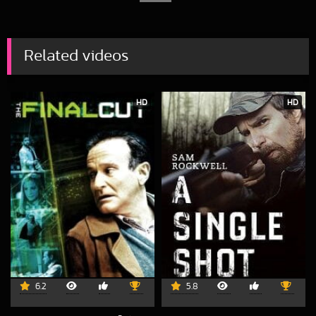
Related videos
HD
HD
6.2
5.8