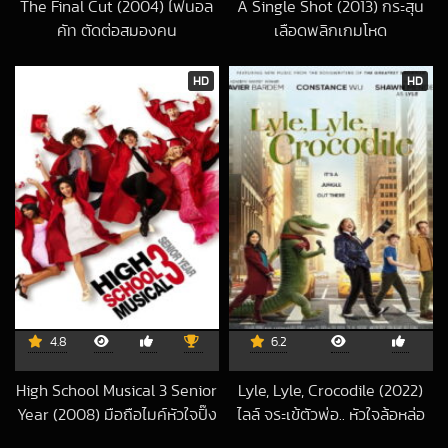
The Final Cut (2004) ไฟนอล
A Single Shot (2013) กระสุน
คัท ตัดต่อสมองคน
เลือดพลิกเกมโหด
2021-01-07 UTC
2018-12-26 UTC
HD
HD
4.8
6.2
High School Musical 3 Senior
Lyle, Lyle, Crocodile (2022)
Year (2008) มือถือไมค์หัวใจปิ๊ง
ไลล์ จระเข้ตัวพ่อ.. หัวใจล้อหล่อ
2022-12-21 UTC
รัก 3