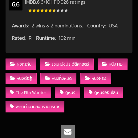
IMDB:
6.6
/
10
|
110,026 ratings
6.6
Awards:
2 wins & 2 nominations.
Country:
USA
Rated:
R
Runtime:
102 min
ผจญภัย
รวมหนังประวัติศาสตร์
หนัง HD
หนังต่อสู้
หนังทั้งหมด
หนังฝรั่ง
The 13th Warrior
ดูหนัง
ดูหนังออนไลน์
พลิกตำนานสงครามมรณะ