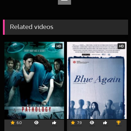
Related videos
HD
HD
6.0
7.9