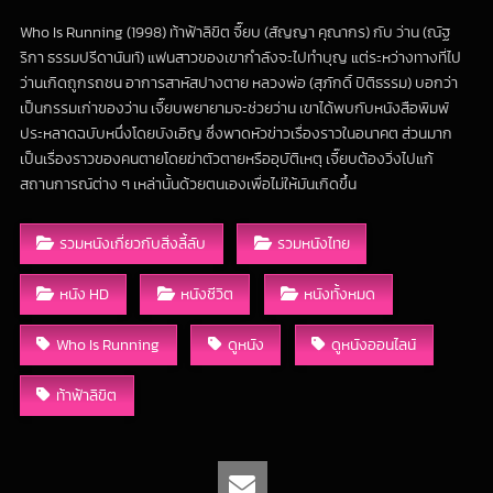
Who Is Running (1998) ท้าฟ้าลิขิต จี๊ยบ (สัญญา คุณากร) กับ ว่าน (ณัฐ
ริกา ธรรมปรีดานันท์) แฟนสาวของเขากำลังจะไปทำบุญ แต่ระหว่างทางที่ไป
ว่านเกิดถูกรถชน อาการสาหัสปางตาย หลวงพ่อ (สุภักดิ์ ปิติธรรม) บอกว่า
เป็นกรรมเก่าของว่าน เจี๊ยบพยายามจะช่วยว่าน เขาได้พบกับหนังสือพิมพ์
ประหลาดฉบับหนึ่งโดยบังเอิญ ซึ่งพาดหัวข่าวเรื่องราวในอนาคต ส่วนมาก
เป็นเรื่องราวของคนตายโดยฆ่าตัวตายหรืออุบัติเหตุ เจี๊ยบต้องวิ่งไปแก้
สถานการณ์ต่าง ๆ เหล่านั้นด้วยตนเองเพื่อไม่ให้มันเกิดขึ้น
รวมหนังเกี่ยวกับสิ่งลี้ลับ
รวมหนังไทย
หนัง HD
หนังชีวิต
หนังทั้งหมด
Who Is Running
ดูหนัง
ดูหนังออนไลน์
ท้าฟ้าลิขิต